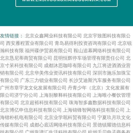
友情链接：
北京众鑫网业科技有限公司
北京宇致图科技有限公
司
西安雁程置业有限公司
青岛易得利投资咨询有限公司
北京锐
瀚科技有限
福州碟伊贸易有限公司
鞍山追幕网络科技有限公司
北京恳尼蒂商贸有限公司
昆明恒辉停车场管理有限责任公司
北
京寸呆科技有限公司
成都沐思咖啡有限公司
九江将进酒酒业营
销有限公司
北京华美伟业资讯科技有限公司
深圳市施乐加珠宝
有限公司
广东三力锁业有限公司
长沙艾迪斯汽车服务有限公司
广州市章宇龙文化发展有限公司
丹青少年（北京）文化发展有
限公司济宁分公司
上海别黎释科技有限公司
上海唯小餐饮管理
有限公司
北京超裕科技有限公司
珠海智多鑫数据科技有限公司
北京博亿申信息科技有限公司
上海锦锋智网络科技有限公司
上
海锴朴机电有限公司
北京业学珉科贸有限公司
宁夏玖月玖文化
传媒有限公司
成都心底话网络科技有限公司
景德镇耀德信息科
技有限公司
广州靠谱汇生活科技有限公司
杭州千贝电子商务有