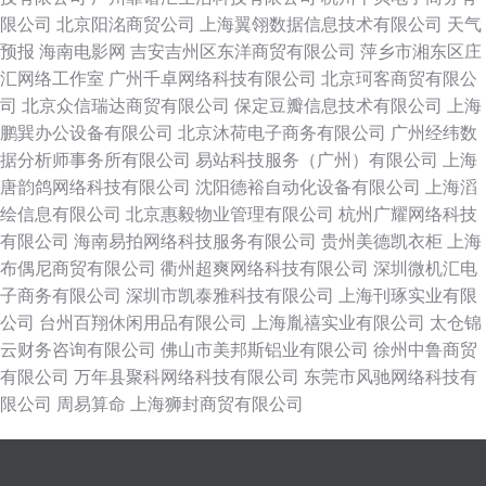
限公司
北京阳洺商贸公司
上海翼翎数据信息技术有限公司
天气
预报
海南电影网
吉安吉州区东洋商贸有限公司
萍乡市湘东区庄
汇网络工作室
广州千卓网络科技有限公司
北京珂客商贸有限公
司
北京众信瑞达商贸有限公司
保定豆瓣信息技术有限公司
上海
鹏巽办公设备有限公司
北京沐荷电子商务有限公司
广州经纬数
据分析师事务所有限公司
易站科技服务（广州）有限公司
上海
唐韵鸽网络科技有限公司
沈阳德裕自动化设备有限公司
上海滔
绘信息有限公司
北京惠毅物业管理有限公司
杭州广耀网络科技
有限公司
海南易拍网络科技服务有限公司
贵州美德凯衣柜
上海
布偶尼商贸有限公司
衢州超爽网络科技有限公司
深圳微机汇电
子商务有限公司
深圳市凯泰雅科技有限公司
上海刊琢实业有限
公司
台州百翔休闲用品有限公司
上海胤禧实业有限公司
太仓锦
云财务咨询有限公司
佛山市美邦斯铝业有限公司
徐州中鲁商贸
有限公司
万年县聚科网络科技有限公司
东莞市风驰网络科技有
限公司
周易算命
上海狮封商贸有限公司